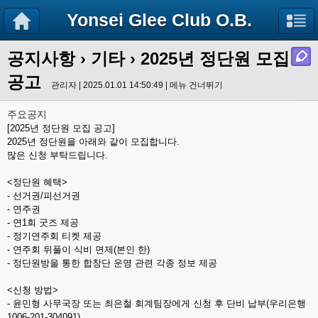
Yonsei Glee Club O.B.
공지사항
›
기타
› 2025년 정단원 모집
공고
관리자 | 2025.01.01 14:50:49 |
메뉴 건너뛰기
주요공지
[2025년 정단원 모집 공고]
2025년 정단원을 아래와 같이 모집합니다.
많은 신청 부탁드립니다.
<정단원 혜택>
- 선거권/피선거권
- 연주권
- 연1회 굿즈 제공
- 정기연주회 티켓 제공
- 연주회 뒤풀이 식비 면제(본인 한)
- 정단원방을 통한 합창단 운영 관련 각종 정보 제공
<신청 방법>
- 윤민형 사무국장 또는 최은철 회계팀장에게 신청 후 단비 납부(우리은행
1006-201-304091).