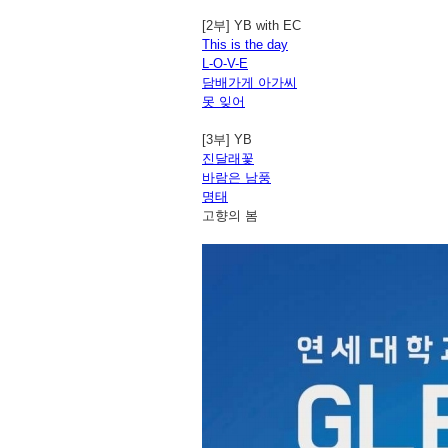
[2부] YB with EC
This is the day
L-O-V-E
담배가게 아가씨
못 잊어
[3부] YB
진달래꽃
바람은 남풍
명태
고향의 봄