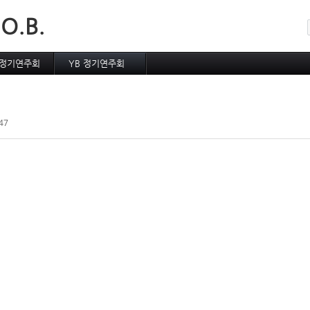
메뉴 건너뛰기
 O.B.
 정기연주회
YB 정기연주회
 기타 연주회
YB 5월의 노래축제
기타 행사
YB 기타 연주회
47