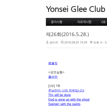
Yonsei Glee Club
공지사항
자유게시판
OB
제11회 연주회
방명록
OB
제26회(2016.5.28.)
경조사
OB 
근황신고
관리자
2018.08.05 19:39
조회 수 : 5
팸플릿
<공연실황>
풀버전
[1부] YB
주님만이 나의 전부입니다
Thy will be done
God is gone up with the shout
Swingin' with the saints